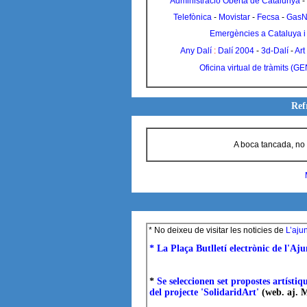
Administració Oberta de Catalunya
-
Telefònica
-
Movistar
-
Fecsa
-
GasN
Emergències a Cataluya i
Any Dalí
:
Dalí 2004
-
3d-Dalí
-
Art
Oficina virtual de tràmits (G
Ref
A boca tancada, no 
* No deixeu de visitar les noticies de
L’aju
* La Plaça Butlletí electrònic de l'
*
Se seleccionen set propostes artísti
del projecte 'SolidaridArt'
(web. aj. 