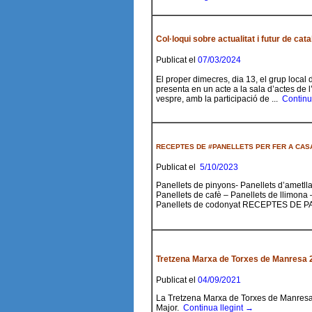
Col·loqui sobre actualitat i futur de cat
Publicat el
07/03/2024
El proper dimecres, dia 13, el grup local
presenta en un acte a la sala d’actes de l’
vespre, amb la participació de ...
Continu
RECEPTES DE #PANELLETS PER FER A CAS
Publicat el
5/10/2023
Panellets de pinyons- Panellets d’ametlla
Panellets de cafè – Panellets de llimona
Panellets de codonyat RECEPTES DE PA
Tretzena Marxa de Torxes de Manresa 
Publicat el
04/09/2021
La Tretzena Marxa de Torxes de Manresa 
Major.
Continua llegint →