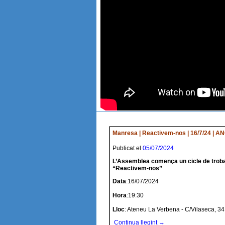
Manresa | Reactivem-nos | 16/7/24 | 
Publicat el
05/07/2024
L’Assemblea comença un cicle de trobad
“Reactivem-nos”
Data
:16/07/2024
Hora
:19:30
Lloc
: Ateneu La Verbena - C/Vilaseca, 34
Continua llegint →